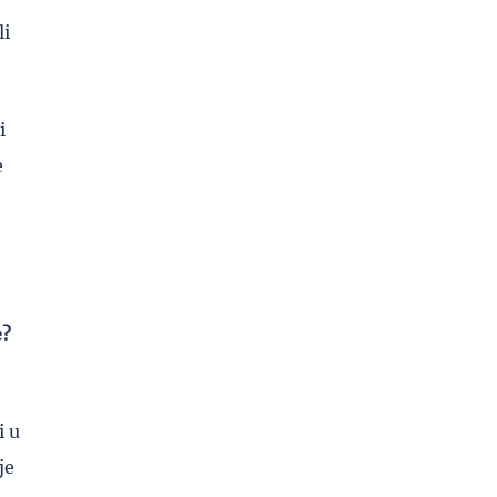
li
i
e
e?
i u
je