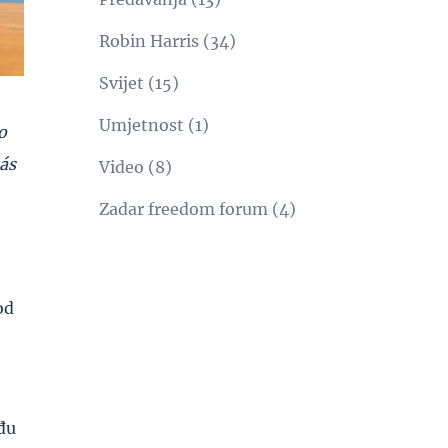
Robin Harris
(34)
Svijet
(15)
Umjetnost
(1)
o
ás
Video
(8)
Zadar freedom forum
(4)
od
eđu