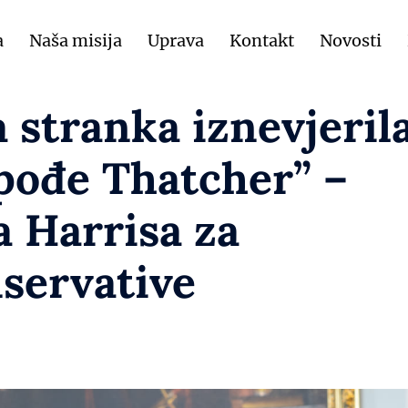
a
Naša misija
Uprava
Kontakt
Novosti
 stranka iznevjeril
spođe Thatcher” –
a Harrisa za
servative