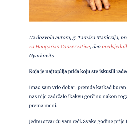
Uz dozvolu autora, g. Tamása Maráczija, pr
za Hungarian Conservative
, dao
predsjedni
Gyurkovits.
Koja je najtoplija priča koju ste iskusili ra
Imao sam vrlo dobar, premda katkad buran 
nas nije zadržalo ikakvu gorčinu nakon toga. 
prema meni.
Jednu stvar ću vam reći. Svake godine prije 