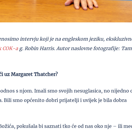
enosimo intervju koji je na engleskom jeziku, ekskluzivn
k COK-a
g. Robin Harris. Autor naslovne fotografije: Tam
deći uz Margaret Thatcher?
odnos s njom. Imali smo svojih nesuglasica, no nijedno 
Bili smo općenito dobri prijatelji i uvijek je bila dobra
Božića, pokušala bi saznati tko će od nas oko nje – ili m