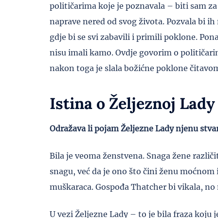
političarima koje je poznavala – biti sam za 
naprave nered od svog života. Pozvala bi ih
gdje bi se svi zabavili i primili poklone. P
nisu imali kamo. Ovdje govorim o političari
nakon toga je slala božićne poklone čitavom
Istina o Željeznoj Lady
Odražava li pojam Željezne Lady njenu stvarn
Bila je veoma ženstvena. Snaga žene različi
snagu, već da je ono što čini ženu moćnom 
muškaraca. Gospođa Thatcher bi vikala, no n
U vezi Željezne Lady – to je bila fraza koju