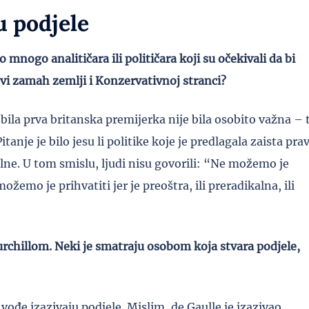
u podjele
mnogo analitičara ili političara koji su očekivali da bi
i zamah zemlji i Konzervativnoj stranci?
 bila prva britanska premijerka nije bila osobito važna – 
anje je bilo jesu li politike koje je predlagala zaista pra
ikalne. U tom smislu, ljudi nisu govorili: “Ne možemo je
možemo je prihvatiti jer je preoštra, ili preradikalna, ili
rchillom. Neki je smatraju osobom koja stvara podjele,
i vođe izazivaju podjele. Mislim, de Gaulle je izazivao