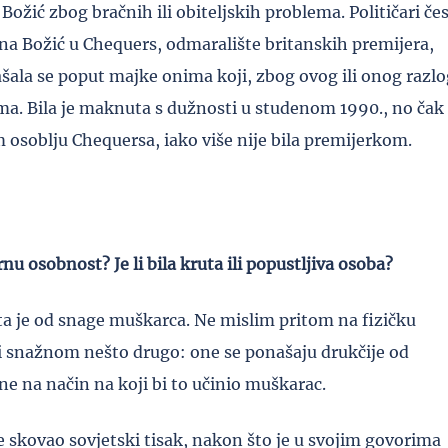
Božić zbog bračnih ili obiteljskih problema. Političari če
 na Božić u Chequers, odmaralište britanskih premijera,
onašala se poput majke onima koji, zbog ovog ili onog razlo
ma. Bila je maknuta s dužnosti u studenom 1990., no čak 
 osoblju Chequersa, iako više nije bila premijerkom.
u osobnost? Je li bila kruta ili popustljiva osoba?
ta je od snage muškarca. Ne mislim pritom na fizičku
i snažnom nešto drugo: one se ponašaju drukčije od
e na način na koji bi to učinio muškarac.
 je skovao sovjetski tisak, nakon što je u svojim govorima