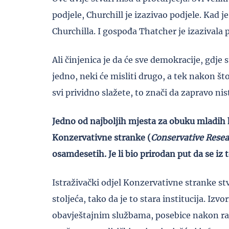
podjele, Churchill je izazivao podjele. Kad j
Churchilla. I gospođa Thatcher je izazivala 
Ali činjenica je da će sve demokracije, gdje su
jedno, neki će misliti drugo, a tek nakon št
svi prividno slažete, to znači da zapravo nis
Jedno od najboljih mjesta za obuku mladih k
Konzervativne stranke (
Conservative Rese
osamdesetih. Je li bio prirodan put da se iz t
Istraživački odjel Konzervativne stranke s
stoljeća, tako da je to stara institucija. Izv
obavještajnim službama, posebice nakon rata.