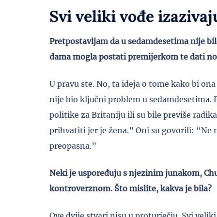
Svi veliki vođe izazivaj
Pretpostavljam da u sedamdesetima nije bilo 
dama mogla postati premijerkom te dati nov
U pravu ste. No, ta ideja o tome kako bi ona
nije bio ključni problem u sedamdesetima. Pit
politike za Britaniju ili su bile previše rad
prihvatiti jer je žena.” Oni su govorili: “Ne 
preopasna.”
Neki je uspoređuju s njezinim junakom, Chu
kontroverznom. Što mislite, kakva je bila?
Ove dvije stvari nisu u proturječju. Svi velik