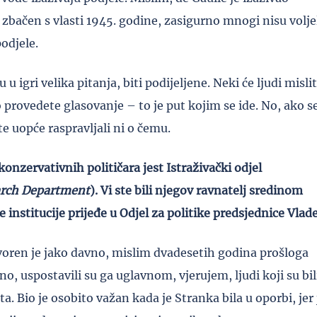
e zbačen s vlasti 1945. godine, zasigurno mnogi nisu volje
podjele.
 u igri velika pitanja, biti podijeljene. Neki će ljudi mislit
o provedete glasovanje – to je put kojim se ide. No, ako s
te uopće raspravljali ni o čemu.
onzervativnih političara jest Istraživački odjel
arch Department
). Vi ste bili njegov ravnatelj sredinom
e institucije prijeđe u Odjel za politike predsjednice Vlad
tvoren je jako davno, mislim dvadesetih godina prošloga
orno, uspostavili su ga uglavnom, vjerujem, ljudi koji su bil
 Bio je osobito važan kada je Stranka bila u oporbi, jer 