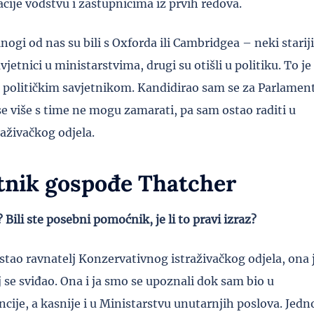
acije vodstvu i zastupnicima iz prvih redova.
Mnogi od nas su bili s Oxforda ili Cambridgea – neki stariji
vjetnici u ministarstvima, drugi su otišli u politiku. To je
ja političkim savjetnikom. Kandidirao sam se za Parlamen
se više s time ne mogu zamarati, pa sam ostao raditi u
aživačkog odjela.
tnik gospođe Thatcher
Bili ste posebni pomoćnik, je li to pravi izraz?
stao ravnatelj Konzervativnog istraživačkog odjela, ona 
 se sviđao. Ona i ja smo se upoznali dok sam bio u
ncije, a kasnije i u Ministarstvu unutarnjih poslova. Jed