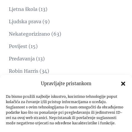
Ljetna škola
(13)
Ljudska prava
(9)
Nekategorizirano
(63)
Povijest
(15)
Predavanja
(13)
Robin Harris
(34)
Svijet
(15)
Upravljajte pristankom
Umjetnost
(1)
Da bismo pružili najbolje iskustvo, koristimo tehnologije poput
kolačića za čuvanje i/ili pristup informacijama o uređaju.
Suglasnost s ovim tehnologijama će nam omogućiti da obrađujemo
Video
(8)
podatke kao što su ponašanje pri pregledavanju ili jedinstveni ID-
ovi na ovoj web stranici. Nepristanak ili povlačenje suglasnosti
Zadar freedom forum
(4)
može negativno utjecati na određene karakteristike i funkcije.