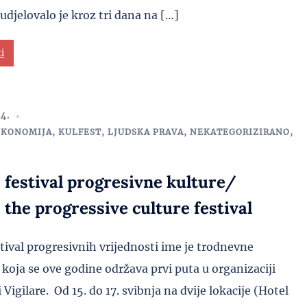
sudjelovalo je kroz tri dana na […]
ti
4.
EKONOMIJA
,
KULFEST
,
LJUDSKA PRAVA
,
NEKATEGORIZIRANO
,
S
– festival progresivne kulture/
 the progressive culture festival
stival progresivnih vrijednosti ime je trodnevne
 koja se ove godine održava prvi puta u organizaciji
Vigilare. Od 15. do 17. svibnja na dvije lokacije (Hotel