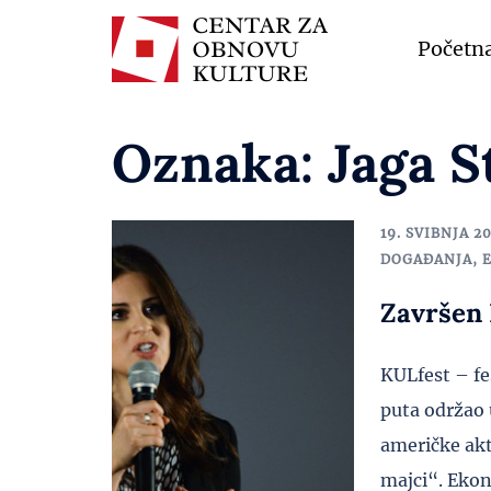
Početn
Oznaka:
Jaga S
19. SVIBNJA 20
DOGAĐANJA
,
Završen 
KULfest – fe
puta održao 
američke akt
majci“. Ekon