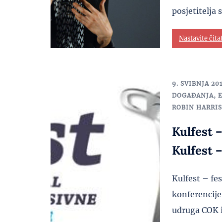
posjetitelja 
Nastavite čita
9. SVIBNJA 201
DOGAĐANJA
,
ROBIN HARRI
Kulfest 
Kulfest –
Kulfest – fe
konferencije
udruga COK i 