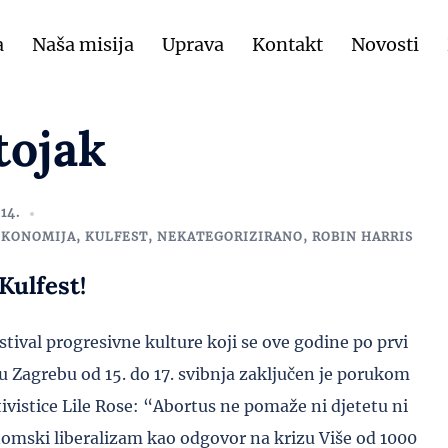
a
Naša misija
Uprava
Kontakt
Novosti
tojak
14.
EKONOMIJA
,
KULFEST
,
NEKATEGORIZIRANO
,
ROBIN HARRIS
Kulfest!
stival progresivne kulture koji se ove godine po prvi
u Zagrebu od 15. do 17. svibnja zaključen je porukom
ivistice Lile Rose: “Abortus ne pomaže ni djetetu ni
omski liberalizam kao odgovor na krizu Više od 1000