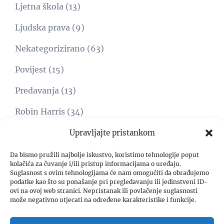
Ljetna škola
(13)
Ljudska prava
(9)
Nekategorizirano
(63)
Povijest
(15)
Predavanja
(13)
Robin Harris
(34)
Svijet
(15)
Upravljajte pristankom
Umjetnost
(1)
Da bismo pružili najbolje iskustvo, koristimo tehnologije poput
kolačića za čuvanje i/ili pristup informacijama o uređaju.
Suglasnost s ovim tehnologijama će nam omogućiti da obrađujemo
Video
(8)
podatke kao što su ponašanje pri pregledavanju ili jedinstveni ID-
ovi na ovoj web stranici. Nepristanak ili povlačenje suglasnosti
Zadar freedom forum
(4)
može negativno utjecati na određene karakteristike i funkcije.