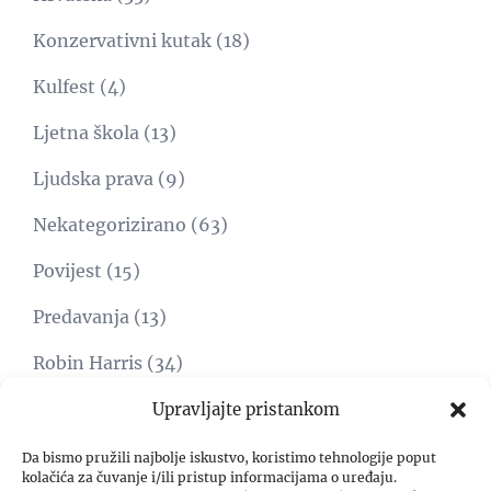
Konzervativni kutak
(18)
Kulfest
(4)
Ljetna škola
(13)
Ljudska prava
(9)
Nekategorizirano
(63)
Povijest
(15)
Predavanja
(13)
Robin Harris
(34)
Svijet
(15)
Upravljajte pristankom
Umjetnost
(1)
Da bismo pružili najbolje iskustvo, koristimo tehnologije poput
kolačića za čuvanje i/ili pristup informacijama o uređaju.