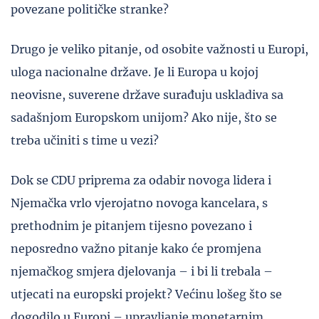
povezane političke stranke?
Drugo je veliko pitanje, od osobite važnosti u Europi,
uloga nacionalne države. Je li Europa u kojoj
neovisne, suverene države surađuju uskladiva sa
sadašnjom Europskom unijom? Ako nije, što se
treba učiniti s time u vezi?
Dok se CDU priprema za odabir novoga lidera i
Njemačka vrlo vjerojatno novoga kancelara, s
prethodnim je pitanjem tijesno povezano i
neposredno važno pitanje kako će promjena
njemačkog smjera djelovanja – i bi li trebala –
utjecati na europski projekt? Većinu lošeg što se
dogodilo u Europi – upravljanje monetarnim