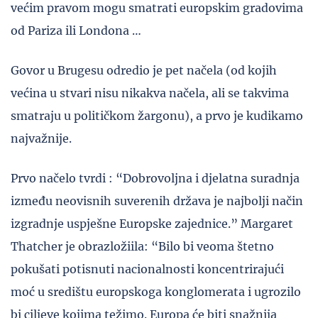
većim pravom mogu smatrati europskim gradovima
od Pariza ili Londona …
Govor u Brugesu odredio je pet načela (od kojih
većina u stvari nisu nikakva načela, ali se takvima
smatraju u političkom žargonu), a prvo je kudikamo
najvažnije.
Prvo načelo tvrdi : “Dobrovoljna i djelatna suradnja
između neovisnih suverenih država je najbolji način
izgradnje uspješne Europske zajednice.” Margaret
Thatcher je obrazložiila: “Bilo bi veoma štetno
pokušati potisnuti nacionalnosti koncentrirajući
moć u središtu europskoga konglomerata i ugrozilo
bi ciljeve kojima težimo. Europa će biti snažnija