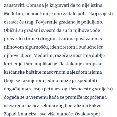
zaustaviti. Obmana je izigravati da to nije istina.
Međutim, udarac koji je ono zadalo političkoj svijesti
ostavit će trag. Povjerenje građana je poljuljano.
Obični su građani svjesni da su ih njihove vođe
prevarili u tome i drugim stvarima povezanim s
njihovom sigurnošću, identitetom i budućnošću
njihove djece. Međutim, razočaranost ima dublje
korijenje i šire implikacije. Rastakanje europske
kršćanske baštine masovnom najezdom islama
(koje se razmjerom jedino može prispodobiti
događajima s kraja petnaestog i šesnaestog stoljeća)
događa se u vremenu kada se promiče izopačena i
iskvarena inačica sekularnog liberalizma kakvu
Zapad financira i sve više nameće. Ovakav spoj