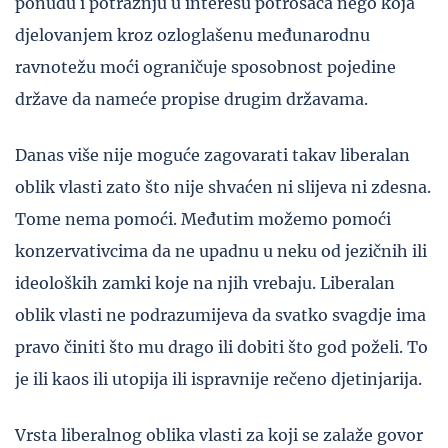
ponudu i potražnju u interesu potrošača nego koja
djelovanjem kroz ozloglašenu međunarodnu
ravnotežu moći ograničuje sposobnost pojedine
države da nameće propise drugim državama.
Danas više nije moguće zagovarati takav liberalan
oblik vlasti zato što nije shvaćen ni slijeva ni zdesna.
Tome nema pomoći. Međutim možemo pomoći
konzervativcima da ne upadnu u neku od jezičnih ili
ideoloških zamki koje na njih vrebaju. Liberalan
oblik vlasti ne podrazumijeva da svatko svagdje ima
pravo činiti što mu drago ili dobiti što god poželi. To
je ili kaos ili utopija ili ispravnije rečeno djetinjarija.
Vrsta liberalnog oblika vlasti za koji se zalaže govor