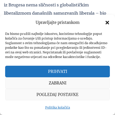
iz Brugesa nema sličnosti s globalističkim
liberalizmom današnjih samozvanih liberala – bio
posrijedi Obama, Hillary Clinton, Macron ili Soros.
Upravljajte pristankom
Ovaj liberalni oblik vlasti se odlikuje poštivanjem
Da bismo pružili najbolje iskustvo, koristimo tehnologije poput
granica te prirodnih i tradicionalnih institucija: nije
kolačića za čuvanje i/ili pristup informacijama o uređaju.
Suglasnost s ovim tehnologijama će nam omogućiti da obrađujemo
utemeljen na radikalnom individualizmu ili
podatke kao što su ponašanje pri pregledavanju ili jedinstveni ID-
ovi na ovoj web stranici. Nepristanak ili povlačenje suglasnosti
uzdizanju prava pojedinih skupina.
može negativno utjecati na određene karakteristike i funkcije.
Osim toga, opis ustrojstva Europe zacrtan u govoru
PRIHVATI
iz Brugesa nije zamišljen kao sveobuhvatan prikaz
ZABRANI
političkog i društvenog života. (Ovo je čini se barem
djelomičan odgovor na kritiku liberalne demokracije
POGLEDAJ POSTAVKE
kao ideologije formuliranu u odličnoj knjizi
Politika kolačića
profesora Ryszarda Legutka Đavao u demokraciji).