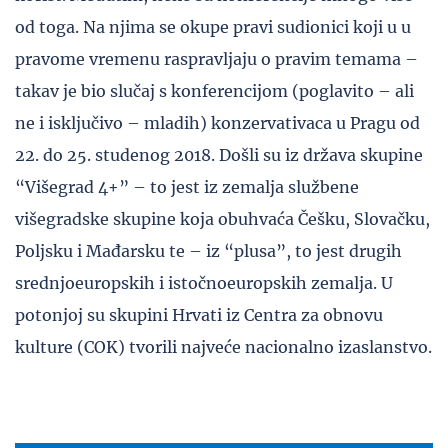
od toga. Na njima se okupe pravi sudionici koji u u
pravome vremenu raspravljaju o pravim temama –
takav je bio slučaj s konferencijom (poglavito – ali
ne i isključivo – mladih) konzervativaca u Pragu od
22. do 25. studenog 2018. Došli su iz država skupine
“Višegrad 4+” – to jest iz zemalja službene
višegradske skupine koja obuhvaća Češku, Slovačku,
Poljsku i Mađarsku te – iz “plusa”, to jest drugih
srednjoeuropskih i istočnoeuropskih zemalja. U
potonjoj su skupini Hrvati iz Centra za obnovu
kulture (COK) tvorili najveće nacionalno izaslanstvo.