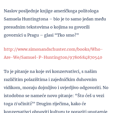
Naslov posljednje knjige američkoga politologa
Samuela Huntingtona – bio je to samo jedan među
presudnim tekstovima o kojima su govorili
govornici u Pragu – glasi “Tko smo?”
http://www.simonandschuster.com/books/Who-
Are-We/Samuel-P-Huntington/9780684870540
To je pitanje na koje svi konzervativci, s našim
različitim polazištima i zajedničkim duhovnim
vidikom, moraju dojmljivo i uvjerljivo odgovoriti. No
istodobno se nameće novo pitanje: “Što ćeš u vezi
toga
ti
učiniti?” Drugim riječima, kako će
konzervativci obnoviti kulturu te poraziti unutarnje