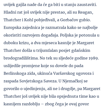
uvijek gajila nade da će ga biti u stanju zaustaviti.
Hladni rat još uvijek nije prestao, ali su Reagan,
Thatcher i Kohl pobjeđivali, a Gorbačov gubio.
Europska zajednica je razmatrala kako se najbolje
okoristiti razvojem događaja. Poljska je potonula u
duboku krizu, a dva mjeseca kasnije je Margaret
Thatcher došla u trijumfalan posjet gdańskim
brodogradilištima. No tek su sljedeće godine 1989.
uslijedile promjene koje su dovele do pada
Berlinskoga zida, ukinuća Varšavskog ugovora i
raspada Sovjetskoga Saveza. U Njemačkoj se
govorilo o ujedinjenju, ali ne i drugdje, pa Margaret
Thatcher još uvijek nije bila opsjednuta time kao u
kasnijem razdoblju – zbog čega je ovaj govor