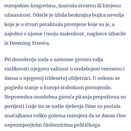
europskim krugovima, izazvala stvarnu ili hinjenu
užasnutost. Odatle je izbila beskrajna bujica nevolja
koja je u stvari potaknula promjene koje su je, a
zajedno s njome i moju malenkost, naglavce izbacile
iz Downing Streeta.
Pri donošenju suda o samome govoru valja
razlikovati njegovu važnost u ondašnjem vremenu i
danas o njegovoj tridesetoj obljetnici. U nekom se
pogledu stanje u Europi stubokom promjenilo.
Neposredna onodobna goruća pitanja prepuštena su
povijesti i nije im se našlo rješenja čime su postala
značajkama toliko golema razmjera da se danas čine
nepromjenjivim čimbenicima političkoga