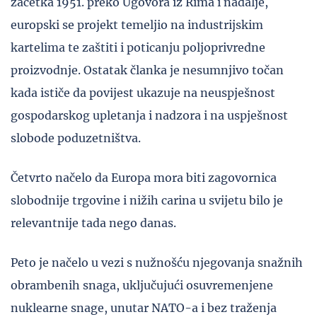
začetka 1951. preko Ugovora iz Rima i nadalje,
europski se projekt temeljio na industrijskim
kartelima te zaštiti i poticanju poljoprivredne
proizvodnje. Ostatak članka je nesumnjivo točan
kada ističe da povijest ukazuje na neuspješnost
gospodarskog upletanja i nadzora i na uspješnost
slobode poduzetništva.
Četvrto načelo da Europa mora biti zagovornica
slobodnije trgovine i nižih carina u svijetu bilo je
relevantnije tada nego danas.
Peto je načelo u vezi s nužnošću njegovanja snažnih
obrambenih snaga, uključujući osuvremenjene
nuklearne snage, unutar NATO-a i bez traženja