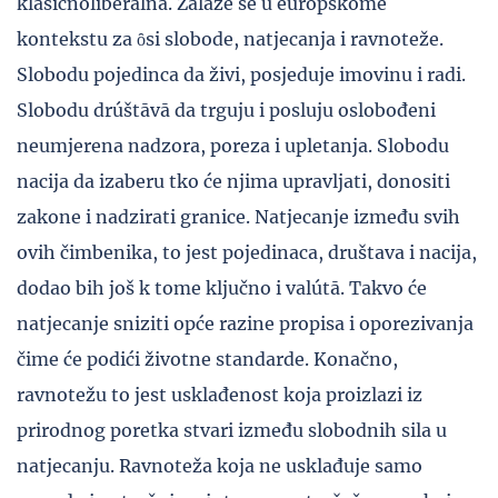
klasičnoliberalna. Zalaže se u europskome
kontekstu za ȏsi slobode, natjecanja i ravnoteže.
Slobodu pojedinca da živi, posjeduje imovinu i radi.
Slobodu drúštāvā da trguju i posluju oslobođeni
neumjerena nadzora, poreza i upletanja. Slobodu
nacija da izaberu tko će njima upravljati, donositi
zakone i nadzirati granice. Natjecanje između svih
ovih čimbenika, to jest pojedinaca, društava i nacija,
dodao bih još k tome ključno i valútā. Takvo će
natjecanje sniziti opće razine propisa i oporezivanja
čime će podići životne standarde. Konačno,
ravnotežu to jest usklađenost koja proizlazi iz
prirodnog poretka stvari između slobodnih sila u
natjecanju. Ravnoteža koja ne usklađuje samo