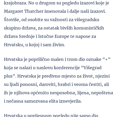
krajobraza. No u drugom su pogledu izazovi koje je
Margaret Thatcher imenovala i dalje naši izazovi.
Štoviše, od osobite su važnosti za višegradsku
skupinu država, za ostatak bivših komunističkih
država Srednje i Istočne Europe te napose za
Hrvatsku, u kojoj i sam živim.
Hrvatska je poprilično malen i trom dio oznake “+”
koja se nalazi u naslovu konferencije “Višegrad
plus”. Hrvatska je predivno mjesto za život, njezini
su ljudi ponosni, daroviti, hrabri i veoma čestiti, ali
ih je njihova općenito nesposobna, lijena, nepoštena
i nečasna samozvana elita iznevjerila.
Hrvatska u povijesnom pogledu nije samo dio