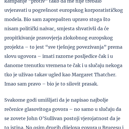
kampanje “protiv” tako da me nije trebalo
uvjeravati u pogrešnost europskog korporatističkog
modela. Bio sam zaprepašten upravo stoga što
nisam politički naivac, smjesta shvativši da će
propitkivanje pravovjerja zlokobnog europskog
projekta – to jest “sve tješnjeg povezivanja” prema
slovu ugovora – imati razorne posljedice čak i u
danome trenutku vremena te čak i u slučaju nekoga
tko je uživao takav ugled kao Margaret Thatcher.
Imao sam pravo – bio je to silovit prasak.
Svakome godi umišljati da je napisao najbolje
rečenice glasovitoga govora – no samo u slučaju da
se zovete John O’Sullivan postoji vjerojatnost da je
to istina. No osim drugih dijelova govora u Brugesu i