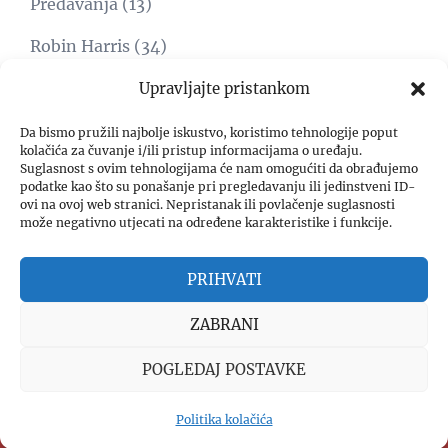
Predavanja
(13)
Robin Harris
(34)
Svijet
(15)
Upravljajte pristankom
Umjetnost
(1)
Da bismo pružili najbolje iskustvo, koristimo tehnologije poput
kolačića za čuvanje i/ili pristup informacijama o uređaju.
Suglasnost s ovim tehnologijama će nam omogućiti da obrađujemo
Video
(8)
podatke kao što su ponašanje pri pregledavanju ili jedinstveni ID-
ovi na ovoj web stranici. Nepristanak ili povlačenje suglasnosti
Zadar freedom forum
(4)
može negativno utjecati na određene karakteristike i funkcije.
PRIHVATI
ZABRANI
POGLEDAJ POSTAVKE
© 2026 Centar za obnovu kulture - COK.
Politika kolačića