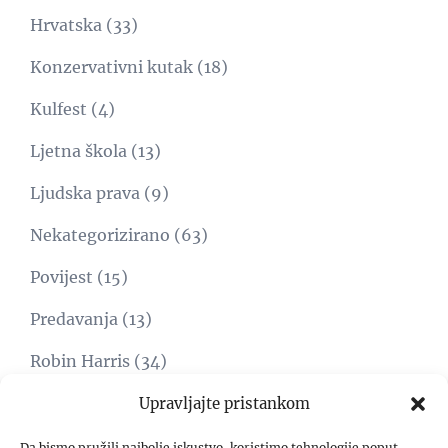
Hrvatska
(33)
Konzervativni kutak
(18)
Kulfest
(4)
Ljetna škola
(13)
Ljudska prava
(9)
Nekategorizirano
(63)
Povijest
(15)
Predavanja
(13)
Robin Harris
(34)
Svijet
(15)
Upravljajte pristankom
Umjetnost
(1)
Da bismo pružili najbolje iskustvo, koristimo tehnologije poput