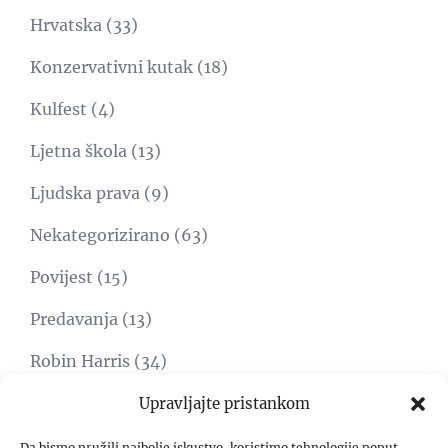
Hrvatska
(33)
Konzervativni kutak
(18)
Kulfest
(4)
Ljetna škola
(13)
Ljudska prava
(9)
Nekategorizirano
(63)
Povijest
(15)
Predavanja
(13)
Robin Harris
(34)
Svijet
(15)
Upravljajte pristankom
Umjetnost
(1)
Da bismo pružili najbolje iskustvo, koristimo tehnologije poput