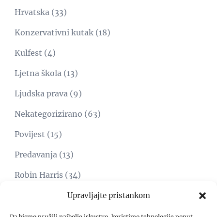
Hrvatska
(33)
Konzervativni kutak
(18)
Kulfest
(4)
Ljetna škola
(13)
Ljudska prava
(9)
Nekategorizirano
(63)
Povijest
(15)
Predavanja
(13)
Robin Harris
(34)
Svijet
(15)
Upravljajte pristankom
Umjetnost
(1)
Da bismo pružili najbolje iskustvo, koristimo tehnologije poput