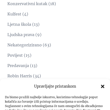
Konzervativni kutak
(18)
Kulfest
(4)
Ljetna škola
(13)
Ljudska prava
(9)
Nekategorizirano
(63)
Povijest
(15)
Predavanja
(13)
Robin Harris
(34)
Svijet
(15)
Upravljajte pristankom
Umjetnost
(1)
Da bismo pružili najbolje iskustvo, koristimo tehnologije poput
kolačića za čuvanje i/ili pristup informacijama o uređaju.
Suglasnost s ovim tehnologijama će nam omogućiti da obrađujemo
Video
(8)