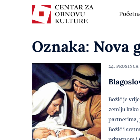
Početn
Oznaka:
Nova 
24. PROSINCA 
Blagoslo
Božić je vri
zemlju kako 
partnerima, 
Božić i sret
privatnom i