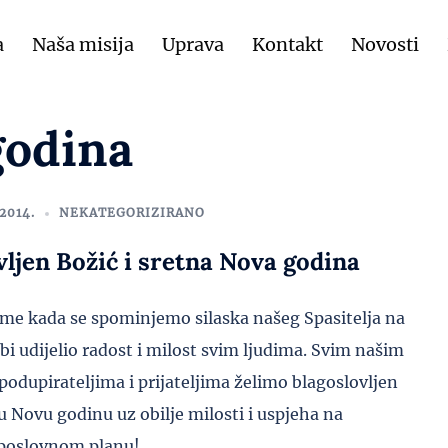
a
Naša misija
Uprava
Kontakt
Novosti
godina
2014.
NEKATEGORIZIRANO
vljen Božić i sretna Nova godina
jeme kada se spominjemo silaska našeg Spasitelja na
bi udijelio radost i milost svim ljudima. Svim našim
podupirateljima i prijateljima želimo blagoslovljen
nu Novu godinu uz obilje milosti i uspjeha na
 poslovnom planu!