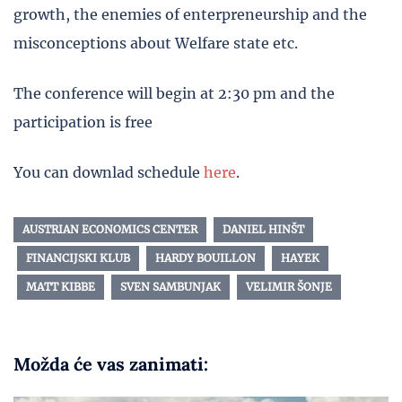
growth, the enemies of enterpreneurship and the
misconceptions about Welfare state etc.
The conference will begin at 2:30 pm and the
participation is free
You can downlad schedule
here
.
AUSTRIAN ECONOMICS CENTER
DANIEL HINŠT
FINANCIJSKI KLUB
HARDY BOUILLON
HAYEK
MATT KIBBE
SVEN SAMBUNJAK
VELIMIR ŠONJE
Možda će vas zanimati: