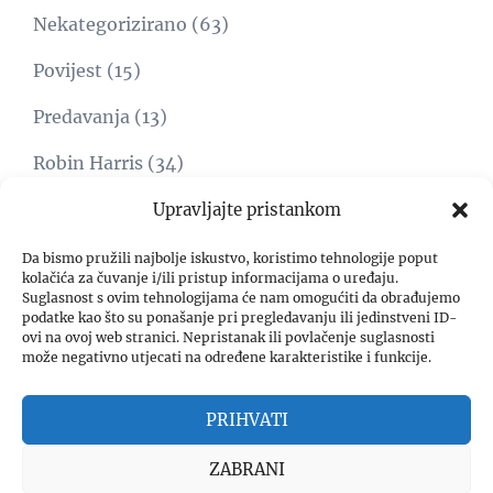
Nekategorizirano
(63)
Povijest
(15)
Predavanja
(13)
Robin Harris
(34)
Svijet
(15)
Upravljajte pristankom
Umjetnost
(1)
Da bismo pružili najbolje iskustvo, koristimo tehnologije poput
kolačića za čuvanje i/ili pristup informacijama o uređaju.
Suglasnost s ovim tehnologijama će nam omogućiti da obrađujemo
Video
(8)
podatke kao što su ponašanje pri pregledavanju ili jedinstveni ID-
ovi na ovoj web stranici. Nepristanak ili povlačenje suglasnosti
Zadar freedom forum
(4)
može negativno utjecati na određene karakteristike i funkcije.
PRIHVATI
ZABRANI